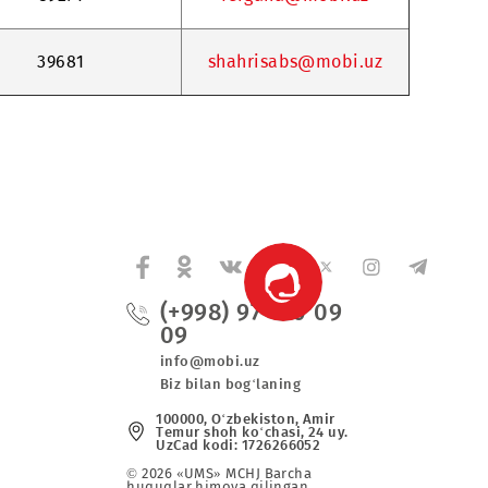
39553
termez@mobi
39334
urgench@mobi
39271
fergana@mobi
39681
shahrisabs@mo