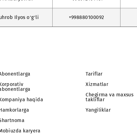
ilov Ilhom Yusup o‘g‘li
+998889011131
ov Obod Ergash o‘g‘li
+998885179797
Sergey Arkadiyevich
+998972101451
aev Suhrob Ilyos o‘g‘li
+998880100092
Abonentlarga
Tariflar