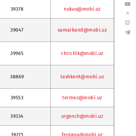
39204
namangan@mob
39378
nukus@mobi.
39047
samarkand@mo
39965
chirchik@mob
38869
tashkent@mob