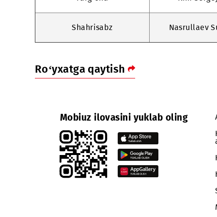
Termiz
Norqob
Urganch
O‘run
Farg‘ona
Kim 
Shahrisabz
Nasrull
Ro‘yxatga qaytish
Mobiuz ilovasini yuklab oling