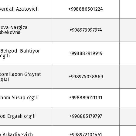
 Ahmadjon Baxtiyor o‘g‘li
+998970551997
arov Berdah Azatovich
+998886501224
immatova Nargiza
+998973997974
Yunusbekovna
jonov Behzod Bahtiyor
+998882919919
o‘g‘li
yeva Komilaxon G‘ayrat
+998974038869
qizi