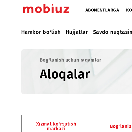
ABONENTLARG
Hamkor bo‘lish
Hujjatlar
Savdo nuq
Bog‘lanish uchun raqamlar
Aloqalar