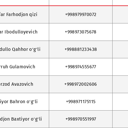
Qo‘ng‘iroq uchun
‘lanish uchun shaxs
raqam
a Nilufar Farhodjon qizi
+998979970072
v Akbar Ibodulloyevich
+998973075678
 Ubaydullo Qahhor o‘g‘li
+998881233438
ov Farruh Gulamovich
+998974555677
ov Sherzod Avazovich
+998972002606
v Bahtiyor Bahron o‘g‘li
+998971175115