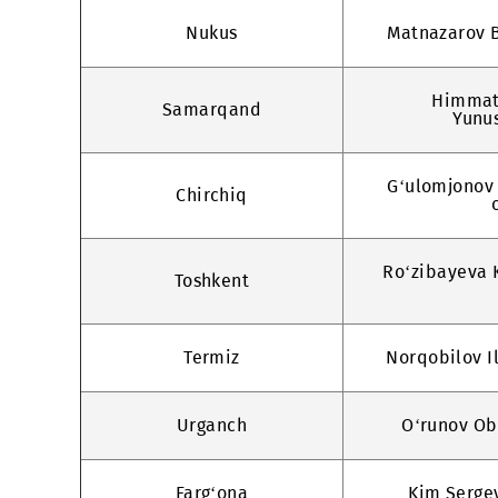
Namangan
Sharipov
Nukus
Matnaz
H
Samarqand
G‘ulom
Chirchiq
Ro‘ziba
Toshkent