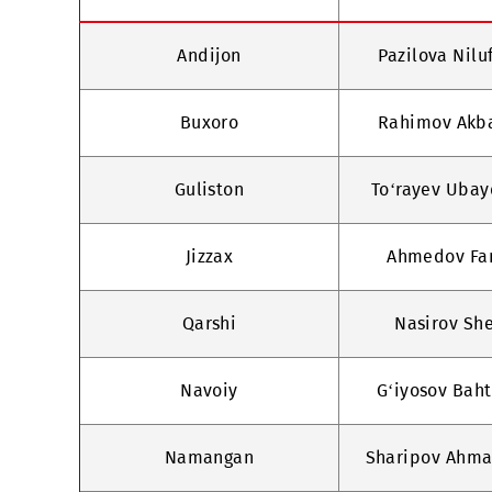
Xizmat ko‘rsatish
Bog
markazi
Andijon
Pazilov
Buxoro
Rahimo
Guliston
To‘rayev
Jizzax
Ahmed
Qarshi
Nasir
Navoiy
G‘iyoso