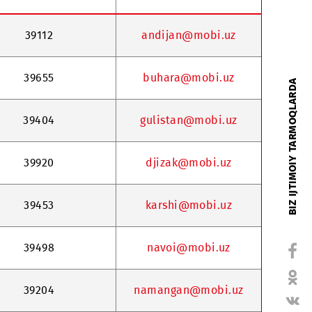
Xodimning ichki
e-mail
raqami
39112
andijan@mobi
39655
buhara@mobi
39404
gulistan@mob
39920
djizak@mobi
39453
karshi@mobi
39498
navoi@mobi.