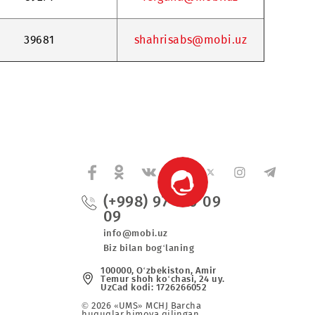
39553
termez@mobi
39334
urgench@mobi
39271
fergana@mobi
39681
shahrisabs@mo