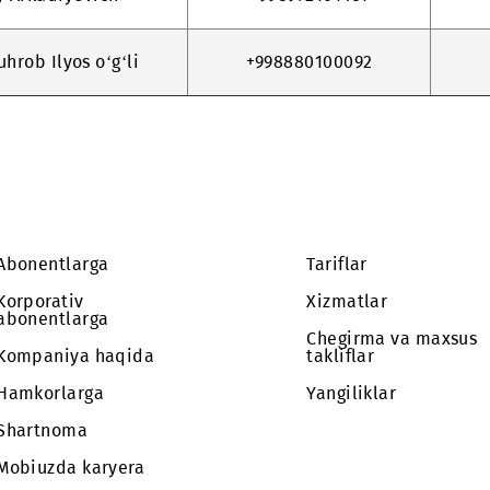
ilov Ilhom Yusup o‘g‘li
+998889011131
ov Obod Ergash o‘g‘li
+998885179797
Sergey Arkadiyevich
+998972101451
aev Suhrob Ilyos o‘g‘li
+998880100092
Abonentlarga
Tariflar