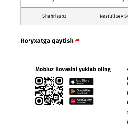
Termiz
Norqob
Urganch
O‘run
Farg‘ona
Kim 
Shahrisabz
Nasrull
Ro‘yxatga qaytish
Mobiuz ilovasini yuklab oling