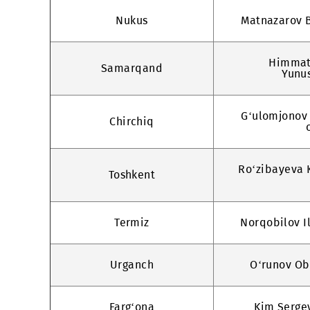
Namangan
Sharipov
Nukus
Matnaz
H
Samarqand
G‘ulom
Chirchiq
Ro‘ziba
Toshkent