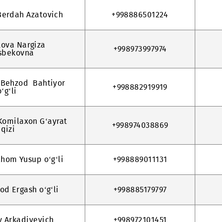
 Ahmadjon Baxtiyor o‘g‘li
+998970551997
arov Berdah Azatovich
+998886501224
immatova Nargiza
+998973997974
Yunusbekovna
jonov Behzod Bahtiyor
+998882919919
o‘g‘li
yeva Komilaxon G‘ayrat
+998974038869
qizi