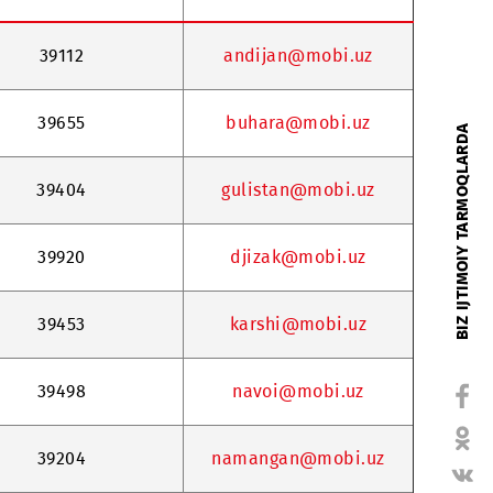
Xodimning ichki
e-mail
raqami
39112
andijan@mobi
39655
buhara@mobi
39404
gulistan@mob
39920
djizak@mobi
39453
karshi@mobi
39498
navoi@mobi.