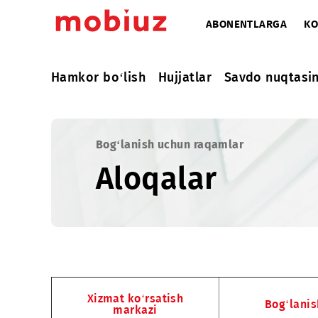
ABONENTLARG
Hamkor bo‘lish
Hujjatlar
Savdo nuq
Bog‘lanish uchun raqamlar
Aloqalar