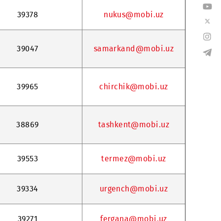
39204
namangan@mob
39378
nukus@mobi.
39047
samarkand@mo
39965
chirchik@mob
38869
tashkent@mob