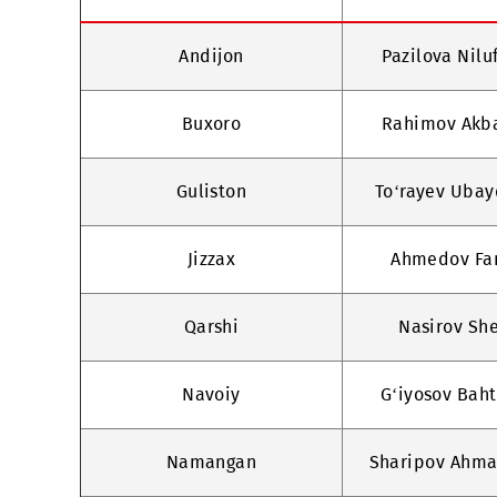
Xizmat ko‘rsatish
Bog
markazi
Andijon
Pazilov
Buxoro
Rahimo
Guliston
To‘rayev
Jizzax
Ahmed
Qarshi
Nasir
Navoiy
G‘iyoso