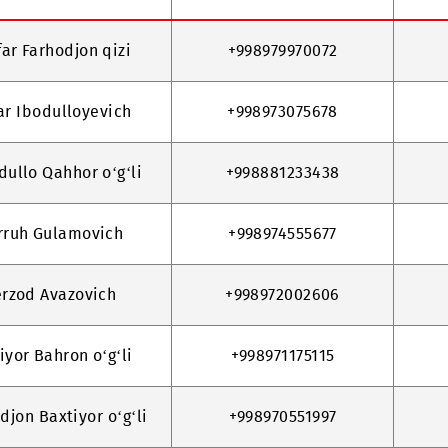
Qo‘ng‘iroq uchun
‘lanish uchun shaxs
raqam
a Nilufar Farhodjon qizi
+998979970072
v Akbar Ibodulloyevich
+998973075678
 Ubaydullo Qahhor o‘g‘li
+998881233438
ov Farruh Gulamovich
+998974555677
ov Sherzod Avazovich
+998972002606
v Bahtiyor Bahron o‘g‘li
+998971175115