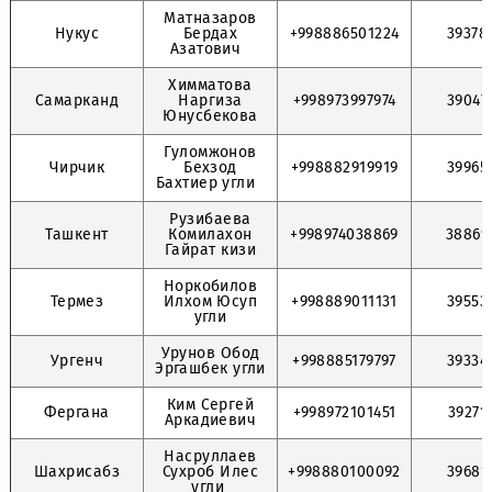
Бахрон угли
Шарипов
Наманган
Ахмаджон
+998970551997
Бахтиер угли
Матназаров
Нукус
Бердах
+998886501224
Азатович
Химматова
Самарканд
Наргиза
+998973997974
Юнусбекова
Гуломжонов
Чирчик
Бехзод
+998882919919
Бахтиер угли
Рузибаева
Ташкент
Комилахон
+998974038869
Гайрат кизи
Норкобилов
Термез
Илхом Юсуп
+998889011131
угли