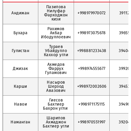
Вн
Центр
Контактное
Номер
обслуживания
лицо
дозвона
со
Пазилова
Нилуфар
Андижан
+998979970072
Фарходжон
кизи
Рахимов
Бухара
Акбар
+998973075678
Ибодуллоевич
Тураев
Гулистан
Убайдулло
+998881233438
Каххор угли
Ахмедов
Джизак
Фаррух
+998974555677
Гуламович
Насыров
Карши
Шерзод
+998972002606
Авазович
Гиесов
Навои
Бахтиер
+998971175115