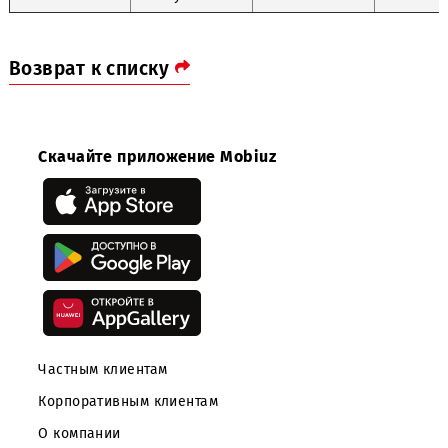
Урунов Обод
Ургенч
+998885179797
Эргашбек угли
Ким Сергей
Фергана
+998972101451
Аркадиевич
Насруллаев
Шахрисабз
Сухроб Илес
+998880100092
угли
Возврат к списку
Скачайте приложение Mobiuz